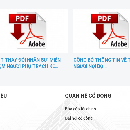
T THAY ĐỔI NHÂN SỰ_MIỄN
CÔNG BỐ THÔNG TIN VỀ 
ỆM NGƯỜI PHỤ TRÁCH KẾ...
NGƯỜI NỘI BỘ...
IỆU
QUAN HỆ CỔ ĐÔNG
Báo cáo tài chính
Đại hội cổ đông