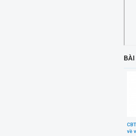
BÀI
CBT
về v