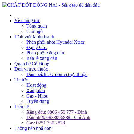
Về chúng tôi
Tổng quan
Thư ngỏ
Lĩnh vực kinh doanh
Phân phối nhớt Hyundai Xteer
Đại lý Gas
Phân phối xăng dầu
Bán lẻ xăng dầu
Quan hệ Cổ Đông
Đơn vị trực thuộc
Danh sách các đơn vị trực thuộc
Tin tức
Hoạt động
Xăng dầu
Gas - Nhớt
Tuyển dụng
Liên hệ
Xăng dầu: 0866 450 777 - Đình
Dầu nhớt: 0833096888 - Chí Anh
Gas: 0251 730 2828
Thông báo hoá đơn