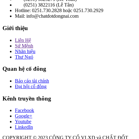
(0251) 3822116 (Lễ Tân)
Hotline: 0251.730.2828 hoặc 0251.730.2929
Mail: info@chatdotdongnai.com
Giới thiệu
Liên Hệ
Sứ Mệnh
Nhãn hiệu
Thư Ngỏ
Quan hệ cổ đông
Báo cáo tài chính
Đại hội cổ đông
Kênh truyền thông
Facebook
Google+
Youtube
LinkedIn
COPYRIGHT © 2023 CÔNG TY CỔ VLXD và CHẤT ĐỐT