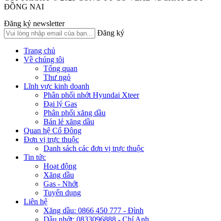
ĐỒNG NAI
Đăng ký newsletter
Đăng ký
Trang chủ
Về chúng tôi
Tổng quan
Thư ngỏ
Lĩnh vực kinh doanh
Phân phối nhớt Hyundai Xteer
Đại lý Gas
Phân phối xăng dầu
Bán lẻ xăng dầu
Quan hệ Cổ Đông
Đơn vị trực thuộc
Danh sách các đơn vị trực thuộc
Tin tức
Hoạt động
Xăng dầu
Gas - Nhớt
Tuyển dụng
Liên hệ
Xăng dầu: 0866 450 777 - Đình
Dầu nhớt: 0833096888 - Chí Anh