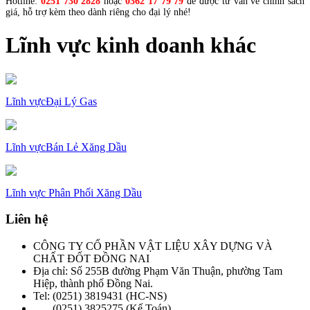
Hotline:
0251 730 2828
hoặc
0362 17 79 79
để được tư vấn về chính sách
giá, hỗ trợ kèm theo dành riêng cho đại lý nhé!
Lĩnh vực kinh doanh khác
Lĩnh vựcĐại Lý Gas
Lĩnh vựcBán Lẻ Xăng Dầu
Lĩnh vực Phân Phối Xăng Dầu
Liên hệ
CÔNG TY CỔ PHẦN VẬT LIỆU XÂY DỰNG VÀ
CHẤT ĐỐT ĐỒNG NAI
Địa chỉ: Số 255B đường Phạm Văn Thuận, phường Tam
Hiệp, thành phố Đồng Nai.
Tel: (0251) 3819431 (HC-NS)
(0251) 3825275 (Kế Toán)