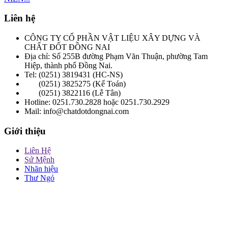
Liên hệ
CÔNG TY CỔ PHẦN VẬT LIỆU XÂY DỰNG VÀ
CHẤT ĐỐT ĐỒNG NAI
Địa chỉ: Số 255B đường Phạm Văn Thuận, phường Tam
Hiệp, thành phố Đồng Nai.
Tel: (0251) 3819431 (HC-NS)
(0251) 3825275 (Kế Toán)
(0251) 3822116 (Lễ Tân)
Hotline: 0251.730.2828 hoặc 0251.730.2929
Mail: info@chatdotdongnai.com
Giới thiệu
Liên Hệ
Sứ Mệnh
Nhãn hiệu
Thư Ngỏ
Quan hệ cổ đông
Báo cáo tài chính
Đại hội cổ đông