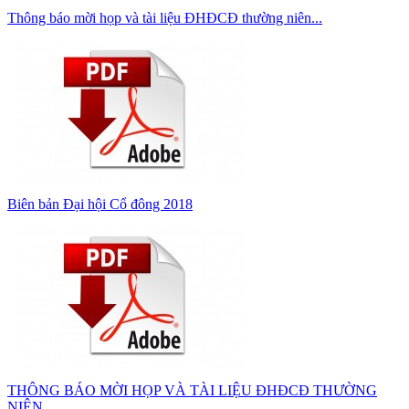
Thông báo mời họp và tài liệu ĐHĐCĐ thường niên...
Biên bản Đại hội Cổ đông 2018
THÔNG BÁO MỜI HỌP VÀ TÀI LIỆU ĐHĐCĐ THƯỜNG
NIÊN...