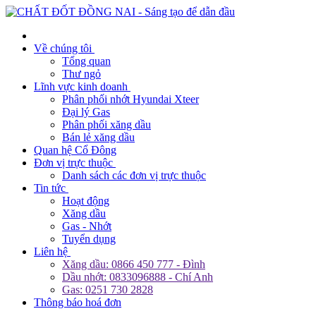
Về chúng tôi
Tổng quan
Thư ngỏ
Lĩnh vực kinh doanh
Phân phối nhớt Hyundai Xteer
Đại lý Gas
Phân phối xăng dầu
Bán lẻ xăng dầu
Quan hệ Cổ Đông
Đơn vị trực thuộc
Danh sách các đơn vị trực thuộc
Tin tức
Hoạt động
Xăng dầu
Gas - Nhớt
Tuyển dụng
Liên hệ
Xăng dầu: 0866 450 777 - Đình
Dầu nhớt: 0833096888 - Chí Anh
Gas: 0251 730 2828
Thông báo hoá đơn