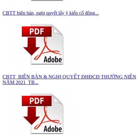
CBTT biên bản, nghị quyết lấy ý kiến cổ đông...
CBTT_BIÊN BẢN & NGHỊ QUYẾT ĐHĐCĐ THƯỜNG NIÊN
NĂM 2021_TB...