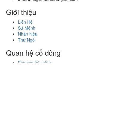
Giới thiệu
Liên Hệ
Sứ Mệnh
Nhãn hiệu
Thư Ngỏ
Quan hệ cổ đông
Báo cáo tài chính
Đại hội cổ đông
Kênh truyền thông
Facebook
Google+
Youtube
LinkedIn
COPYRIGHT © 2023 CÔNG TY CỔ VLXD và CHẤT ĐỐT ĐỒNG
NAI
Đăng ký newsletter