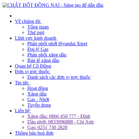
Về chúng tôi
Tổng quan
Thư ngỏ
Lĩnh vực kinh doanh
Phân phối nhớt Hyundai Xteer
Đại lý Gas
Phân phối xăng dầu
Bán lẻ xăng dầu
Quan hệ Cổ Đông
Đơn vị trực thuộc
Danh sách các đơn vị trực thuộc
Tin tức
Hoạt động
Xăng dầu
Gas - Nhớt
Tuyển dụng
Liên hệ
Xăng dầu: 0866 450 777 - Đình
Dầu nhớt: 0833096888 - Chí Anh
Gas: 0251 730 2828
Thông báo hoá đơn