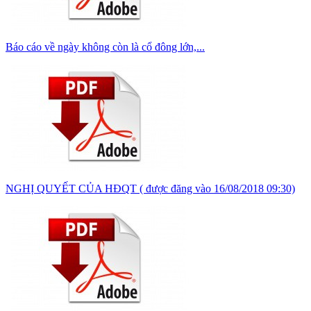
Báo cáo về ngày không còn là cổ đông lớn,...
NGHỊ QUYẾT CỦA HĐQT ( được đăng vào 16/08/2018 09:30)