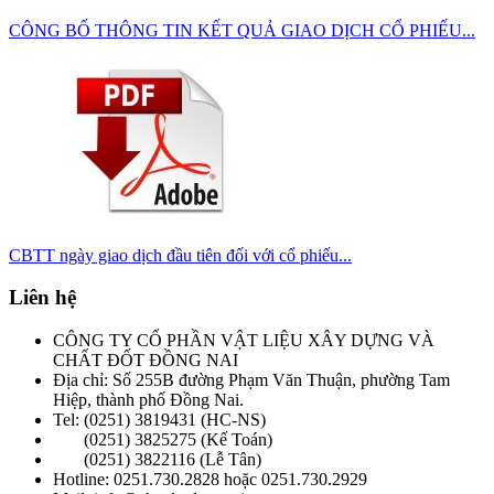
CÔNG BỐ THÔNG TIN KẾT QUẢ GIAO DỊCH CỔ PHIẾU...
CBTT ngày giao dịch đầu tiên đối với cổ phiếu...
Liên hệ
CÔNG TY CỔ PHẦN VẬT LIỆU XÂY DỰNG VÀ
CHẤT ĐỐT ĐỒNG NAI
Địa chỉ: Số 255B đường Phạm Văn Thuận, phường Tam
Hiệp, thành phố Đồng Nai.
Tel: (0251) 3819431 (HC-NS)
(0251) 3825275 (Kế Toán)
(0251) 3822116 (Lễ Tân)
Hotline: 0251.730.2828 hoặc 0251.730.2929