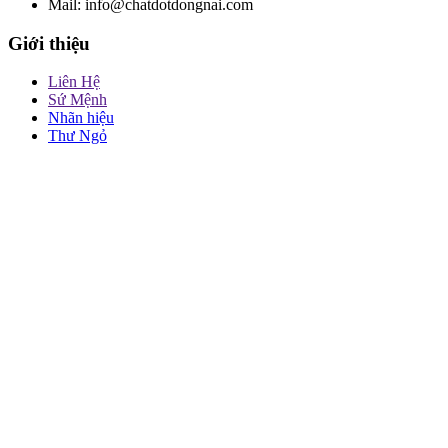
Mail: info@chatdotdongnai.com
Giới thiệu
Liên Hệ
Sứ Mệnh
Nhãn hiệu
Thư Ngỏ
Quan hệ cổ đông
Báo cáo tài chính
Đại hội cổ đông
Kênh truyền thông
Facebook
Google+
Youtube
LinkedIn
COPYRIGHT © 2023 CÔNG TY CỔ VLXD và CHẤT ĐỐT
ĐỒNG NAI